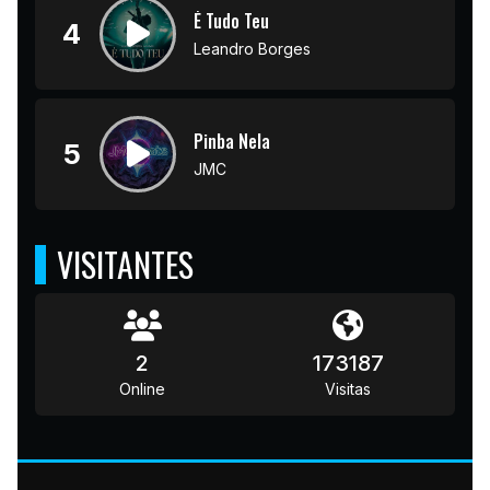
É Tudo Teu
4
Leandro Borges
Pinba Nela
5
JMC
VISITANTES
2
173187
Online
Visitas