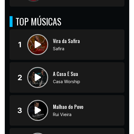
TOP MÚSICAS
Vira da Safira
1
Safira
A Casa É Sua
2
Casa Worship
Malhao do Povo
3
Rui Vieira