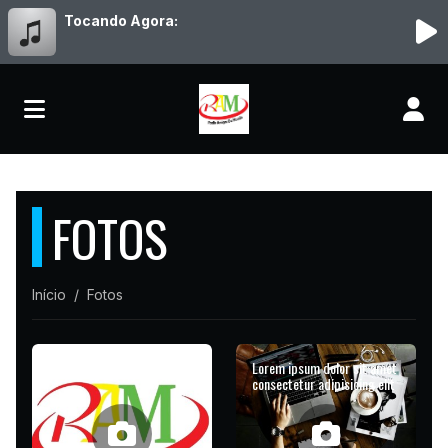
Tocando Agora:
FOTOS
Início
Fotos
RAM
Lorem ipsum dolor sit amet
consectetur adipisicing elit