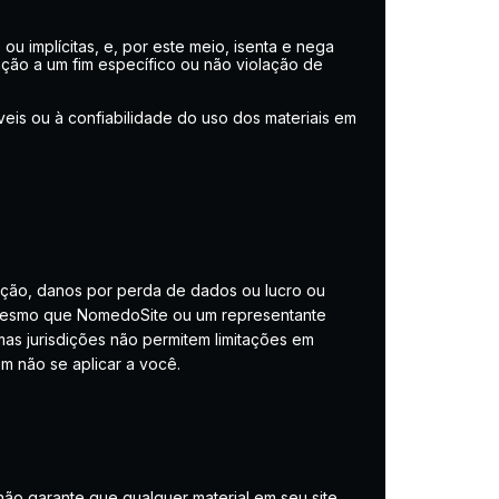
u implícitas, e, por este meio, isenta e nega
uação a um fim específico ou não violação de
is ​​ou à confiabilidade do uso dos materiais em
ação, danos por perda de dados ou lucro ou
 mesmo que NomedoSite ou um representante
mas jurisdições não permitem limitações em
em não se aplicar a você.
não garante que qualquer material em seu site