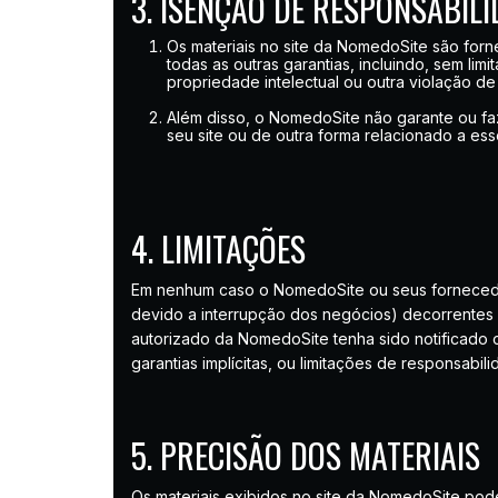
3. ISENÇÃO DE RESPONSABIL
Os materiais no site da NomedoSite são forn
todas as outras garantias, incluindo, sem li
propriedade intelectual ou outra violação de 
Além disso, o NomedoSite não garante ou faz 
seu site ou de outra forma relacionado a esse
4. LIMITAÇÕES
Em nenhum caso o NomedoSite ou seus fornecedore
devido a interrupção dos negócios) decorrente
autorizado da NomedoSite tenha sido notificado o
garantias implícitas, ou limitações de responsabi
5. PRECISÃO DOS MATERIAIS
Os materiais exibidos no site da NomedoSite pode