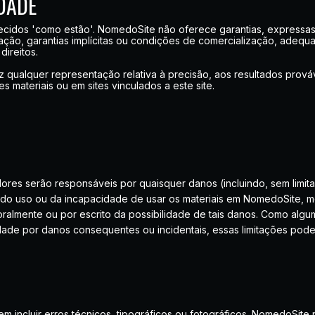
IDADE
ecidos 'como estão'. NomedoSite não oferece garantias, expressas o
mitação, garantias implícitas ou condições de comercialização, adeq
direitos.
qualquer representação relativa à precisão, aos resultados prováve
s materiais ou em sites vinculados a este site.
s serão responsáveis ​​por quaisquer danos (incluindo, sem limit
s do uso ou da incapacidade de usar os materiais em NomedoSite,
ralmente ou por escrito da possibilidade de tais danos. Como algu
lidade por danos consequentes ou incidentais, essas limitações pod
m incluir erros técnicos, tipográficos ou fotográficos. NomedoSite 